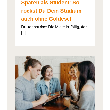
Sparen als Student: So
rockst Du Dein Studium
auch ohne Goldesel
Du kennst das: Die Miete ist fällig, der
[...]
026“
artner