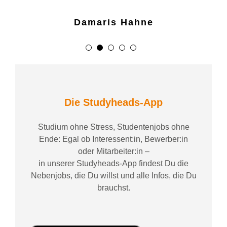
super. Hier zu arbeiten ist
findet man nicht überall.
erkundigt sich regelmäßig
Damaris Hahne
frei von jeglichem Druck,
nach Fragen. Ich fühle mich
das das gefällt mir am
gut aufgehoben und
Sima Shivan
meisten.
empfehle Studyheads
wärmstens weiter!
Kader Aydin
Die Studyheads-App
Gülistan Akalin
Studium ohne Stress, Studentenjobs ohne
Ende: Egal ob Interessent:in, Bewerber:in
oder Mitarbeiter:in –
in unserer Studyheads-App findest Du die
Nebenjobs, die Du willst und alle Infos, die Du
brauchst.