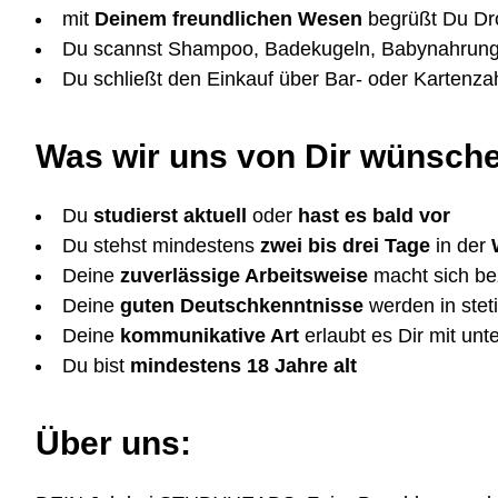
mit
Deinem freundlichen Wesen
begrüßt Du Dr
Du scannst Shampoo, Badekugeln, Babynahrung 
Du schließt den Einkauf über Bar- oder Kartenza
Was wir uns von Dir wünsch
Du
studierst aktuell
oder
hast es bald vor
Du stehst mindestens
zwei bis drei Tage
in der
Deine
zuverlässige Arbeitsweise
macht sich be
Deine
guten Deutschkenntnisse
werden in stet
Deine
kommunikative Art
erlaubt es Dir mit un
Du bist
mindestens 18 Jahre alt
Über uns: