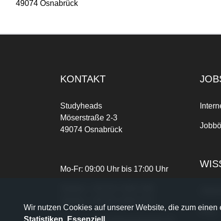
49074 Osnabrück
KONTAKT
JOB
Studyheads
Intern
Möserstraße 2-3
Jobbö
49074 Osnabrück
WIS
Mo-Fr: 09:00 Uhr bis 17:00 Uhr
Telefon:
+49 541 3303-268
Joble
Telefax:
+49 541 3303-102
Wir nutzen Cookies auf unserer Website, die zum einen e
Blog
Statistiken, Essenziell
.
E-Mail:
dein.job@studyheads.de