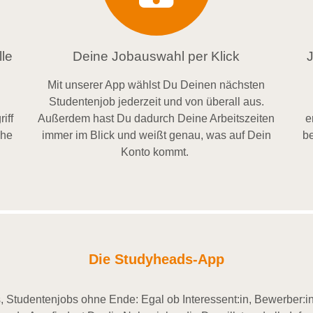
le
Deine Jobauswahl per Klick
Mit unserer App wählst Du Deinen nächsten
Studentenjob jederzeit und von überall aus.
iff
Außerdem
hast Du dadurch
Deine Arbeitszeiten
e
ähe
im
mer im
Blick und weiß
t
genau, was auf Dein
be
Konto
kommt.
Die Studyheads-App
 Studentenjobs ohne Ende: Egal ob Interessent:in, Bewerber:in 