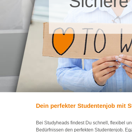
Sichere
Dein
perfekte
r
Studentenjob
mit
S
Bei
Studyheads
findest Du
schnell, flexibel 
Bedürfnissen den
perfekten Studentenjob
. Eg