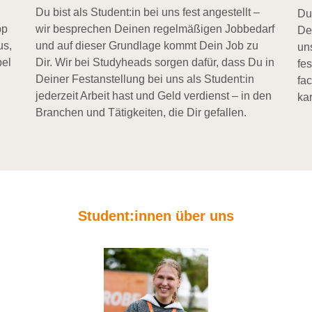
Du bist als Student:in bei uns fest angestellt –
Du
pp
wir besprechen Deinen regelmäßigen Jobbedarf
De
us,
und auf dieser Grundlage kommt Dein Job zu
un
bel
Dir. Wir bei Studyheads sorgen dafür, dass Du in
fe
Deiner Festanstellung bei uns als Student:in
fa
jederzeit Arbeit hast und Geld verdienst – in den
kar
Branchen und Tätigkeiten, die Dir gefallen.
Student:innen über uns