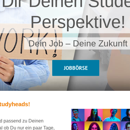
 Dir Deinen Stude
Perspektive!
Dein Job – Deine Zukunft
JOBBÖRSE
tudyheads
!
und passend
zu Deinen
al ob Du nur ein
paar Tage,