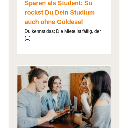
Sparen als Student: So
rockst Du Dein Studium
auch ohne Goldesel
Du kennst das: Die Miete ist fällig, der
[...]
026“
artner